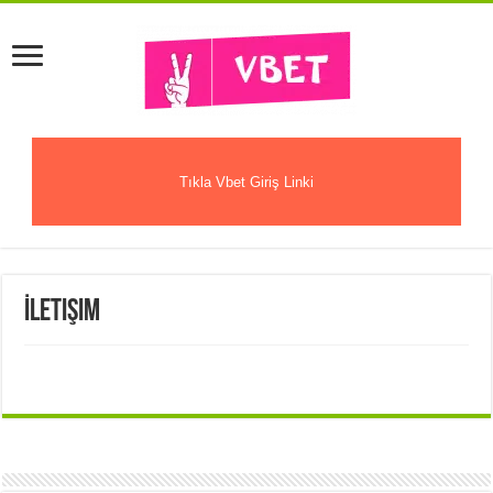
Tıkla Vbet Giriş Linki
İletişim