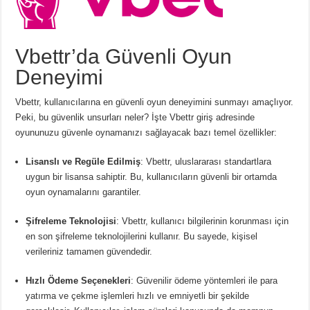
Vbettr’da Güvenli Oyun
Deneyimi
Vbettr, kullanıcılarına en güvenli oyun deneyimini sunmayı amaçlıyor.
Peki, bu güvenlik unsurları neler? İşte Vbettr giriş adresinde
oyununuzu güvenle oynamanızı sağlayacak bazı temel özellikler:
Lisanslı ve Regüle Edilmiş
: Vbettr, uluslararası standartlara
uygun bir lisansa sahiptir. Bu, kullanıcıların güvenli bir ortamda
oyun oynamalarını garantiler.
Şifreleme Teknolojisi
: Vbettr, kullanıcı bilgilerinin korunması için
en son şifreleme teknolojilerini kullanır. Bu sayede, kişisel
verileriniz tamamen güvendedir.
Hızlı Ödeme Seçenekleri
: Güvenilir ödeme yöntemleri ile para
yatırma ve çekme işlemleri hızlı ve emniyetli bir şekilde