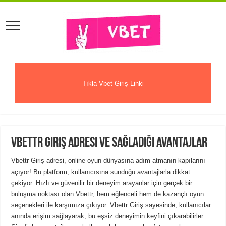
Tıkla Vbet Giriş Linki
Vbettr Giriş Adresi ve Sağladığı Avantajlar
Vbettr Giriş adresi, online oyun dünyasına adım atmanın kapılarını
açıyor! Bu platform, kullanıcısına sunduğu avantajlarla dikkat
çekiyor. Hızlı ve güvenilir bir deneyim arayanlar için gerçek bir
buluşma noktası olan Vbettr, hem eğlenceli hem de kazançlı oyun
seçenekleri ile karşımıza çıkıyor. Vbettr Giriş sayesinde, kullanıcılar
anında erişim sağlayarak, bu eşsiz deneyimin keyfini çıkarabilirler.