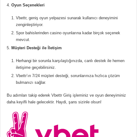
Oyun Seçenekleri
Vbettr, geniş oyun yelpazesi sunarak kullanıcı deneyimini
zenginleştiriyor.
Spor bahislerinden casino oyunlarına kadar birçok seçenek
mevcut.
Müşteri Desteği ile İletişim
Herhangi bir sorunla karşılaştığınızda, canlı destek ile hemen
iletişime geçebilirsiniz.
Vbettr’ın 7/24 müşteri desteği, sorunlarınıza hızlıca çözüm
bulmanızı sağlar.
Bu adımları takip ederek Vbettr Giriş işleminiz ve oyun deneyiminiz
daha keyifli hale gelecektir. Haydi, şans sizinle olsun!