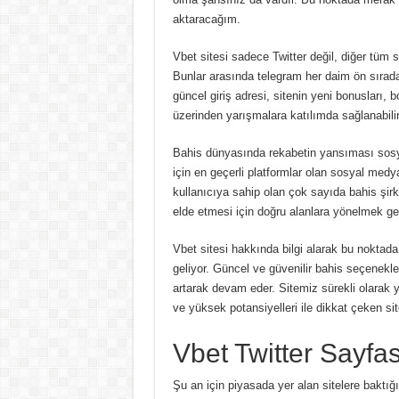
aktaracağım.
Vbet sitesi sadece Twitter değil, diğer tüm 
Bunlar arasında telegram her daim ön sırada
güncel giriş adresi, sitenin yeni bonusları, 
üzerinden yarışmalara katılımda sağlanabilir
Bahis dünyasında rekabetin yansıması sosya
için en geçerli platformlar olan sosyal med
kullanıcıya sahip olan çok sayıda bahis şirk
elde etmesi için doğru alanlara yönelmek ger
Vbet sitesi hakkında bilgi alarak bu noktada
geliyor. Güncel ve güvenilir bahis seçenekle
artarak devam eder. Sitemiz sürekli olarak y
ve yüksek potansiyelleri ile dikkat çeken site
Vbet Twitter Sayfas
Şu an için piyasada yer alan sitelere baktığ