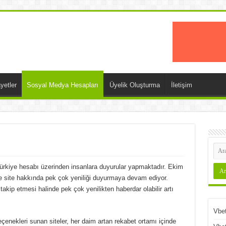
yetler
Sosyal Medya Hesapları
Üyelik Oluşturma
İletişim
 Türkiye hesabı üzerinden insanlara duyurular yapmaktadır. Ekim
re site hakkında pek çok yeniliği duyurmaya devam ediyor.
kip etmesi halinde pek çok yenilikten haberdar olabilir artı
Vbet
nekleri sunan siteler, her daim artan rekabet ortamı içinde