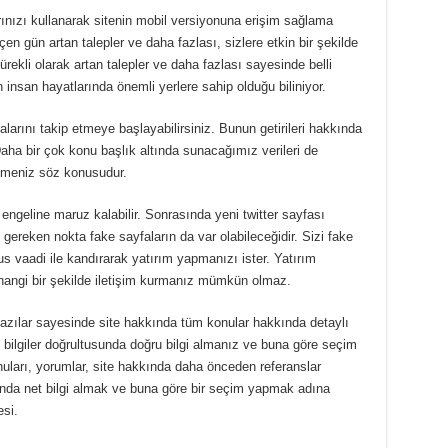
ınızı kullanarak sitenin mobil versiyonuna erişim sağlama
gün artan talepler ve daha fazlası, sizlere etkin bir şekilde
ekli olarak artan talepler ve daha fazlası sayesinde belli
insan hayatlarında önemli yerlere sahip olduğu biliniyor.
arını takip etmeye başlayabilirsiniz. Bunun getirileri hakkında
aha bir çok konu başlık altında sunacağımız verileri de
izmeniz söz konusudur.
ngeline maruz kalabilir. Sonrasında yeni twitter sayfası
ereken nokta fake sayfaların da var olabileceğidir. Sizi fake
s vaadi ile kandırarak yatırım yapmanızı ister. Yatırım
erhangi bir şekilde iletişim kurmanız mümkün olmaz.
 yazılar sayesinde site hakkında tüm konular hakkında detaylı
z bilgiler doğrultusunda doğru bilgi almanız ve buna göre seçim
uları, yorumlar, site hakkında daha önceden referanslar
ında net bilgi almak ve buna göre bir seçim yapmak adına
esi.