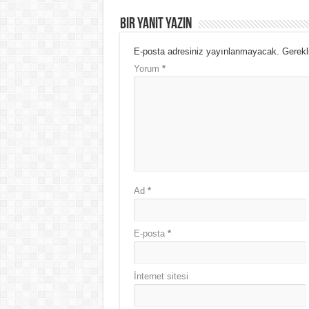
Bir yanıt yazın
E-posta adresiniz yayınlanmayacak.
Gerekl
Yorum
*
Ad
*
E-posta
*
İnternet sitesi