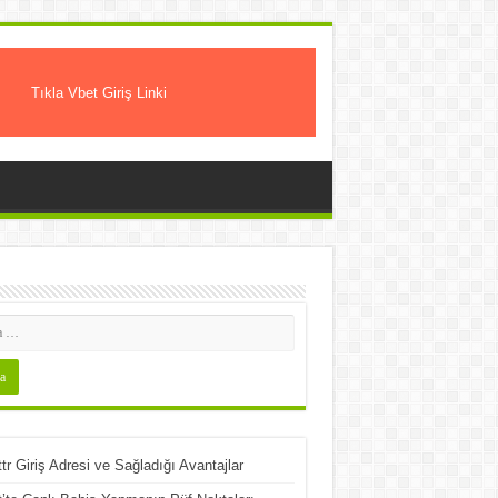
Tıkla Vbet Giriş Linki
tr Giriş Adresi ve Sağladığı Avantajlar