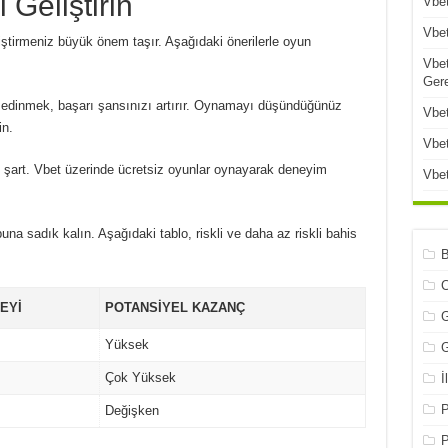
 Geliştirin
Vbet
Vbet
geliştirmeniz büyük önem taşır. Aşağıdaki önerilerle oyun
Vbet
Gere
 edinmek, başarı şansınızı artırır. Oynamayı düşündüğünüz
Vbet
in.
Vbet
de şart. Vbet üzerinde ücretsiz oyunlar oynayarak deneyim
Vbet
una sadık kalın. Aşağıdaki tablo, riskli ve daha az riskli bahis
EYI
POTANSIYEL KAZANÇ
Yüksek
G
Çok Yüksek
İ
Değişken
P