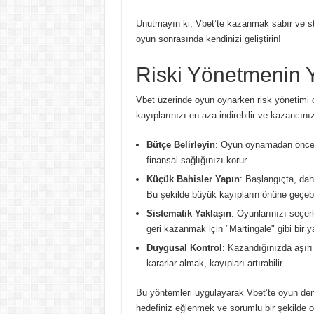
Unutmayın ki, Vbet’te kazanmak sabır ve stra
oyun sonrasında kendinizi geliştirin!
Riski Yönetmenin Y
Vbet üzerinde oyun oynarken risk yönetimi o
kayıplarınızı en aza indirebilir ve kazancınızı
Bütçe Belirleyin
: Oyun oynamadan önce 
finansal sağlığınızı korur.
Küçük Bahisler Yapın
: Başlangıçta, da
Bu şekilde büyük kayıpların önüne geçebil
Sistematik Yaklaşın
: Oyunlarınızı seçerke
geri kazanmak için "Martingale" gibi bir y
Duygusal Kontrol
: Kazandığınızda aşırı
kararlar almak, kayıpları artırabilir.
Bu yöntemleri uygulayarak Vbet’te oyun deney
hedefiniz eğlenmek ve sorumlu bir şekilde 