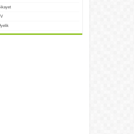
ikayet
TV
yelik