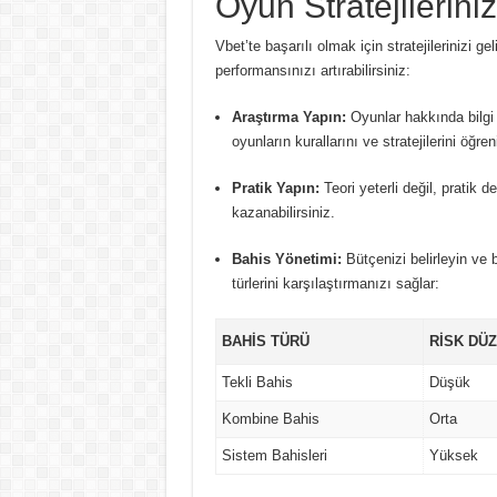
Oyun Stratejilerinizi
Vbet’te başarılı olmak için stratejilerinizi 
performansınızı artırabilirsiniz:
Araştırma Yapın:
Oyunlar hakkında bilgi
oyunların kurallarını ve stratejilerini öğren
Pratik Yapın:
Teori yeterli değil, pratik 
kazanabilirsiniz.
Bahis Yönetimi:
Bütçenizi belirleyin ve b
türlerini karşılaştırmanızı sağlar:
BAHIS TÜRÜ
RISK DÜZ
Tekli Bahis
Düşük
Kombine Bahis
Orta
Sistem Bahisleri
Yüksek