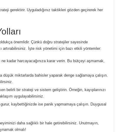
teji gerektirir. Uyguladığınız taktikleri gözden geçirerek her
olları
ldukça önemlidir. Çünkü doğru stratejiler sayesinde
 artırabilirsiniz. İşte risk yönetimi için bazı etkili yöntemler:
ne kadar harcayacağınıza karar verin. Bu bütçeyi aşmamak,
ha düşük miktarlarda bahisler yaparak denge sağlamaya çalışın.
irsiniz.
n belirli bir strateji ve sistem geliştirin. Örneğin, kayıplarınızı
aklaşım uygulayabilirsiniz.
 gurur, kaybettiğinizde ise panik yapmamaya çalışın. Duygusal
iminizi daha sağlıklı bir hale getirebilirsiniz. Unutmayın,
oynamak olmalı!