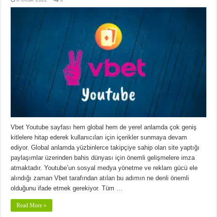
Vbet Youtube sayfası hem global hem de yerel anlamda çok geniş
kitlelere hitap ederek kullanıcıları için içerikler sunmaya devam
ediyor. Global anlamda yüzbinlerce takipçiye sahip olan site yaptığı
paylaşımlar üzerinden bahis dünyası için önemli gelişmelere imza
atmaktadır. Youtube’un sosyal medya yönetme ve reklam gücü ele
alındığı zaman Vbet tarafından atılan bu adımın ne denli önemli
olduğunu ifade etmek gerekiyor. Tüm …
Read More »