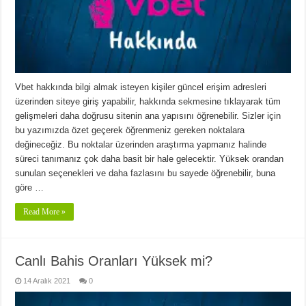
Vbet hakkında bilgi almak isteyen kişiler güncel erişim adresleri
üzerinden siteye giriş yapabilir, hakkında sekmesine tıklayarak tüm
gelişmeleri daha doğrusu sitenin ana yapısını öğrenebilir. Sizler için
bu yazımızda özet geçerek öğrenmeniz gereken noktalara
değineceğiz. Bu noktalar üzerinden araştırma yapmanız halinde
süreci tanımanız çok daha basit bir hale gelecektir. Yüksek orandan
sunulan seçenekleri ve daha fazlasını bu sayede öğrenebilir, buna
göre …
Read More »
Canlı Bahis Oranları Yüksek mi?
14 Aralık 2021
0