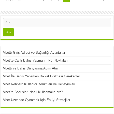
Vbettr Giriş Adresi ve Sağladığı Avantajlar
Vbet’te Canlı Bahis Yapmanın Püf Noktaları
Vbettr ile Bahis Dünyasına Adım Atın
Vbet İle Bahis Yaparken Dikkat Edilmesi Gerekenler
Vbet Rehberi: Kullanıcı Yorumları ve Deneyimleri
Vbet’te Bonusları Nasıl Kullanmalısınız?
Vbet Üzerinde Oynamak İçin En İyi Stratejiler