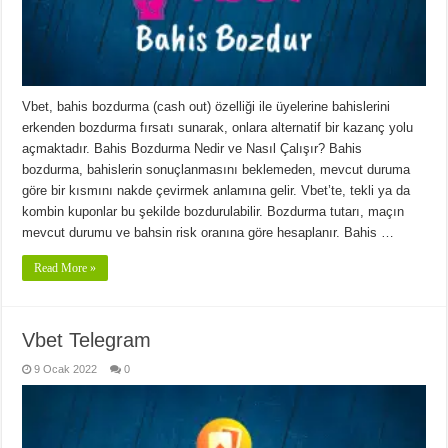
Vbet, bahis bozdurma (cash out) özelliği ile üyelerine bahislerini
erkenden bozdurma fırsatı sunarak, onlara alternatif bir kazanç yolu
açmaktadır. Bahis Bozdurma Nedir ve Nasıl Çalışır? Bahis
bozdurma, bahislerin sonuçlanmasını beklemeden, mevcut duruma
göre bir kısmını nakde çevirmek anlamına gelir. Vbet’te, tekli ya da
kombin kuponlar bu şekilde bozdurulabilir. Bozdurma tutarı, maçın
mevcut durumu ve bahsin risk oranına göre hesaplanır. Bahis …
Read More »
Vbet Telegram
9 Ocak 2022
0