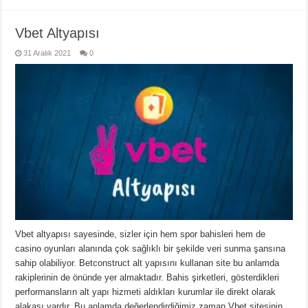
Vbet Altyapısı
31 Aralık 2021
0
Vbet altyapısı sayesinde, sizler için hem spor bahisleri hem de
casino oyunları alanında çok sağlıklı bir şekilde veri sunma şansına
sahip olabiliyor. Betconstruct alt yapısını kullanan site bu anlamda
rakiplerinin de önünde yer almaktadır. Bahis şirketleri, gösterdikleri
performansların alt yapı hizmeti aldıkları kurumlar ile direkt olarak
alakası vardır. Bu anlamda değerlendirdiğimiz zaman Vbet sitesinin