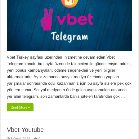
Vbet Turkey sayfası üzerinden hizmetine devam eden Vbet
Telegram kanalı, bu sayfa üzerinde takipçileri ile güncel erişim adresi,
yeni bonus kampanyaları, ödeme seçenekleri ve yeni bilgiler
aktarmaktadır. Aynı zamanda sosyal medya üzerinden yapılan
yarışmalar sonrasında ödül kazanmanız için bu sayfa sizlere pek çok
yöntem sunar. Sosyal medyanın önde gelen uygulamaları arasında
yer alan telegram, son zamanlarda bahis siteleri tarafından çok …
Read More »
Vbet Youtube
8 Ocak 2022
0