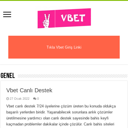
Tıkla Vbet Giriş Linki
Genel
Vbet Canlı Destek
27 Ocak 2022
0
Vbet canlı destek 7/24 üyelerine çözüm üreten bu konuda oldukça
başarılı yerlerden biridir. Yaşanabilecek sorunlara anlık çözümler
üretilmesine yardımcı olan canlı destek sayesinde bahis keyfi
kaçmadan problemler dakikalar içinde çözülür. Canlı bahis siteleri