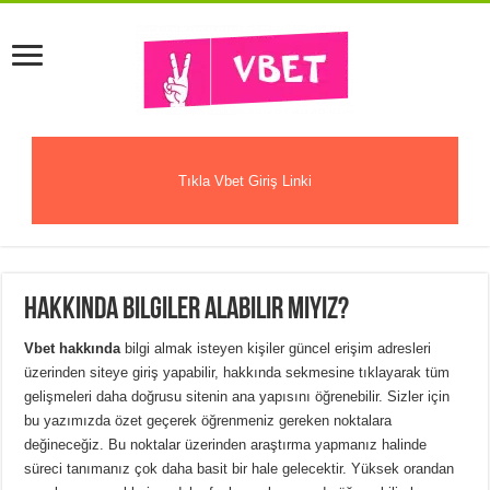
Tıkla Vbet Giriş Linki
Hakkında Bilgiler Alabilir miyiz?
Vbet hakkında
bilgi almak isteyen kişiler güncel erişim adresleri
üzerinden siteye giriş yapabilir, hakkında sekmesine tıklayarak tüm
gelişmeleri daha doğrusu sitenin ana yapısını öğrenebilir. Sizler için
bu yazımızda özet geçerek öğrenmeniz gereken noktalara
değineceğiz. Bu noktalar üzerinden araştırma yapmanız halinde
süreci tanımanız çok daha basit bir hale gelecektir. Yüksek orandan