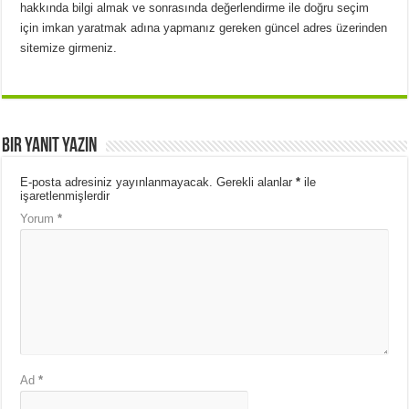
hakkında bilgi almak ve sonrasında değerlendirme ile doğru seçim
için imkan yaratmak adına yapmanız gereken güncel adres üzerinden
sitemize girmeniz.
Bir yanıt yazın
E-posta adresiniz yayınlanmayacak.
Gerekli alanlar
*
ile
işaretlenmişlerdir
Yorum
*
Ad
*