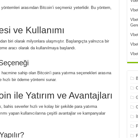
Vbet
 yöntemleri arasından Bitcoin’i seçmeniz yeterlidir. Bu yöntem,
Vbet
Vbet
Gere
tesi ve Kullanımı
Vbet
dan biri olarak milyonlara ulaşmıştır. Başlangıçta yalnızca bir
Vbet
eme aracı olarak da kullanılmaya başlandı.
Vbet
 Seçeneği
m hacmine sahip olan Bitcoin’i para yatırma seçenekleri arasına
ve hızlı bir ödeme yöntemi sunar.
in ile Yatırım ve Avantajları
, bahis severler hızlı ve kolay bir şekilde para yatırma
G
ırımı yapan kullanıcılarına çeşitli avantajlar ve kampanyalar
İ
Yapılır?
P