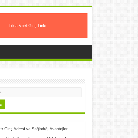
Tıkla Vbet Giriş Linki
tr Giriş Adresi ve Sağladığı Avantajlar