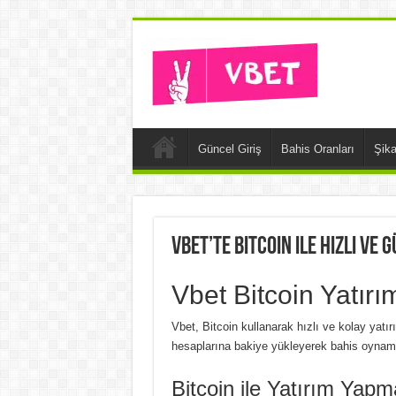
Güncel Giriş
Bahis Oranları
Şika
Vbet’te Bitcoin ile Hızlı ve 
Vbet Bitcoin Yatırı
Vbet, Bitcoin kullanarak hızlı ve kolay yatı
hesaplarına bakiye yükleyerek bahis oynama
Bitcoin ile Yatırım Yapm