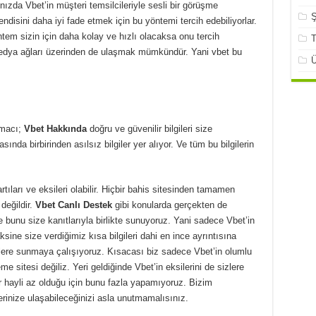
nızda Vbet’in müşteri temsilcileriyle sesli bir görüşme
Ş
endisini daha iyi fade etmek için bu yöntemi tercih edebiliyorlar.
tem sizin için daha kolay ve hızlı olacaksa onu tercih
 medya ağları üzerinden de ulaşmak mümkündür. Yani vbet bu
Ü
amacı;
Vbet Hakkında
doğru ve güvenilir bilgileri size
nda birbirinden asılsız bilgiler yer alıyor. Ve tüm bu bilgilerin
rtıları ve eksileri olabilir. Hiçbir bahis sitesinden tamamen
değildir.
Vbet Canlı Destek
gibi konularda gerçekten de
 bunu size kanıtlarıyla birlikte sunuyoruz. Yani sadece Vbet’in
ksine size verdiğimiz kısa bilgileri dahi en ince ayrıntısına
zlere sunmaya çalışıyoruz. Kısacası biz sadece Vbet’in olumlu
me sitesi değiliz. Yeri geldiğinde Vbet’in eksilerini de sizlere
ir hayli az olduğu için bunu fazla yapamıyoruz. Bizim
klerinize ulaşabileceğinizi asla unutmamalısınız.