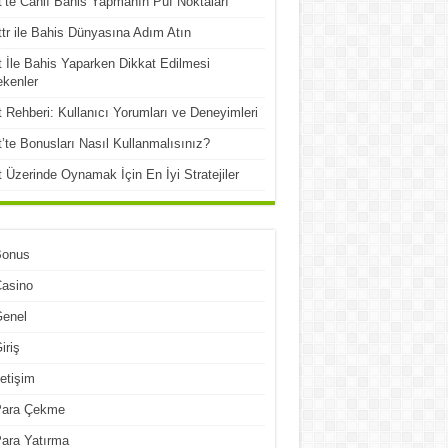
’te Canlı Bahis Yapmanın Püf Noktaları
tr ile Bahis Dünyasına Adım Atın
 İle Bahis Yaparken Dikkat Edilmesi
kenler
 Rehberi: Kullanıcı Yorumları ve Deneyimleri
’te Bonusları Nasıl Kullanmalısınız?
 Üzerinde Oynamak İçin En İyi Stratejiler
Bonus
Casino
Genel
iriş
letişim
Para Çekme
ara Yatırma