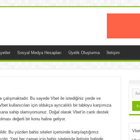
yetler
Sosyal Medya Hesapları
Üyelik Oluşturma
İletişim
lde çalışmaktadır. Bu sayede Vbet ile istediğiniz yerde ve
et kullanıcıları için oldukça ayrıcalıklı bir tabloyu karşımıza
mkana sahip olamıyorsunuz. Doğal olarak Vbet’in canlı destek
olması değerli bir konu haline geliyor.
Vbet
ildir. Bu yüzden bahis siteleri içerisinde karşılaştığımız
r. Yani her zaman için bahis siteleriyle iletişim halinde