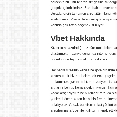
göreceksiniz. Bu telefon simgesine tıkladığı
gerçekleştirebilirsiniz. Bazı bahis severler k
Burada tercih tamamen size aittir. Hangi yön
edebilirsiniz. Vbet’e Telegram gibi sosyal
konuda çok fazla seçenek sunuyor.
Vbet Hakkında
Sizler için hazırladığımız tüm makalelerin 
ulaştırmaktır. Çünkü günümüz internet dünyası
doğruluğunu teyit etmek zor olabiliyor.
Her bahis sitesinin kendisine göre birtakım a
kusursuz bir hizmet beklemek çok gerçekçi 
mükemmele yakın bir hizmet veriyor. Biz ise
artılarını belirtip kenara çekilmiyoruz. Tam a
kadar araştırıyoruz ve bulduklarımızı da si
yönlerini öne çıkaran bir bahis firması incele
anlatıyoruz. Ancak bu sitenin eksi yönleri b
aracılığımızla Vbet ile ilgili tüm merak etti