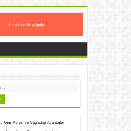
Tıkla Vbet Giriş Linki
tr Giriş Adresi ve Sağladığı Avantajlar