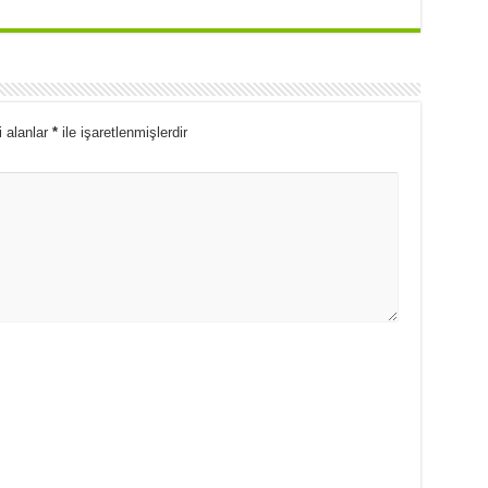
i alanlar
*
ile işaretlenmişlerdir