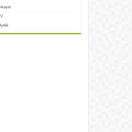
ikayet
TV
yelik