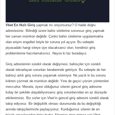
Vbet En Hızlı Giriş
yapmak mı istiyorsunuz? O halde doğru
adrestesiniz. Bilindiği üzere bahis sitelerine sorunsuz giriş yapmak
her zaman mümkün değildir. Çünkü bahis sitelerine uygulanmakta
olan erişim engelleri böyle bir soruna yol açıyor. Bu sebeple
piyasadaki hangi siteye üye olacaksanız olun, kendinizi giriş
problemlerine hazırlamalısınız. Neyse ki biz buradayız.
Giriş adreslerinin sürekli olarak değişmesi, bahisçiler için sürekli
olarak tekrarlayan sorunları beraberinde getiriyor. Bu sebeple de her
bahisçi artık giriş sorunu yaşamak istemiyor. Ne yazık ki bu sorunu
kökten çözmek de mümkün değildir. Yine de geçici çözüm yöntemleri
mevcuttur. Mesela, üyesi olduğunuz sitenin güncel giriş adresine
kolay bir şekilde ulaşabiliyorsanız giriş sorunlarından en az düzeyde
etkilenirsiniz. Biz sizler için Vbet’in güncel giriş adresini sürekli olarak
takip ediyoruz. Bir değişiklik olması durumunda da bu değişikliği
anında takipçilerimizle paylaşıyoruz. Kurduğumuz sitenin de en
büyük amaçlarından birisi budur. Sitemize girer girmez sizi Vbet