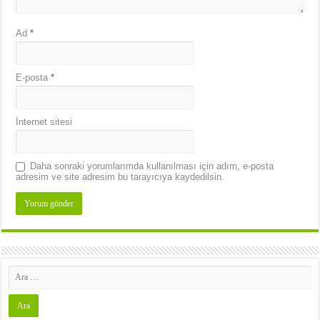
Ad
*
E-posta
*
İnternet sitesi
Daha sonraki yorumlarımda kullanılması için adım, e-posta
adresim ve site adresim bu tarayıcıya kaydedilsin.