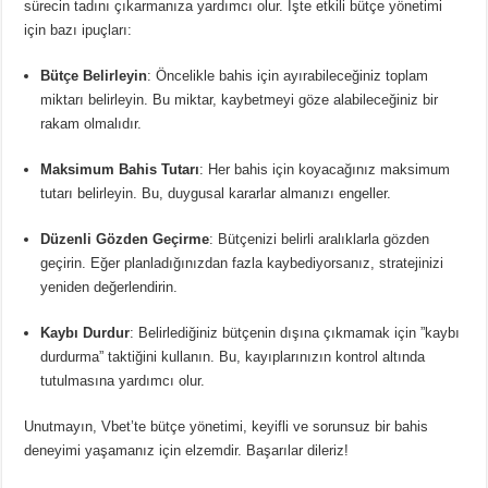
sürecin tadını çıkarmanıza yardımcı olur. İşte etkili bütçe yönetimi
için bazı ipuçları:
Bütçe Belirleyin
: Öncelikle bahis için ayırabileceğiniz toplam
miktarı belirleyin. Bu miktar, kaybetmeyi göze alabileceğiniz bir
rakam olmalıdır.
Maksimum Bahis Tutarı
: Her bahis için koyacağınız maksimum
tutarı belirleyin. Bu, duygusal kararlar almanızı engeller.
Düzenli Gözden Geçirme
: Bütçenizi belirli aralıklarla gözden
geçirin. Eğer planladığınızdan fazla kaybediyorsanız, stratejinizi
yeniden değerlendirin.
Kaybı Durdur
: Belirlediğiniz bütçenin dışına çıkmamak için ”kaybı
durdurma” taktiğini kullanın. Bu, kayıplarınızın kontrol altında
tutulmasına yardımcı olur.
Unutmayın, Vbet’te bütçe yönetimi, keyifli ve sorunsuz bir bahis
deneyimi yaşamanız için elzemdir. Başarılar dileriz!