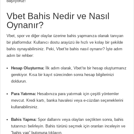
başlıyoruz!
Vbet Bahis Nedir ve Nasıl
Oynanır?
Vbet, spor ve diğer olaylar üzerine bahis yapmanıza olanak tanıyan
bir platformdur. Kullanıcı dostu arayüzü ile hızlı ve kolay bir şekilde
bahis oynayabilirsiniz. Peki, Vbet’te bahis nasıl oynanır? İşte adım
adım bir rehber:
Hesap Oluşturma:
İlk adım olarak, Vbet’te bir hesap oluşturmanız
gerekiyor. Kısa bir kayıt sürecinden sonra hesap bilgilerinizi
doldurun.
Para Yatırma:
Hesabınıza para yatırmak için çeşitli yöntemler
mevcut. Kredi kartı, banka havalesi veya e-cüzdan seçeneklerini
kullanabilirsiniz.
Bahis Yapma:
Spor dallarını veya olayları seçtikten sonra, bahis
tutarınızı belirleyin. Bahis türünü seçmek için oranları inceleyin ve
“bahis yap” butonuna tıklayın.