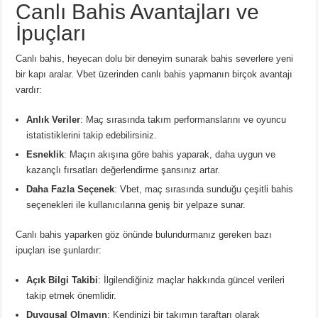
Canlı Bahis Avantajları ve
İpuçları
Canlı bahis, heyecan dolu bir deneyim sunarak bahis severlere yeni
bir kapı aralar. Vbet üzerinden canlı bahis yapmanın birçok avantajı
vardır:
Anlık Veriler
: Maç sırasında takım performanslarını ve oyuncu
istatistiklerini takip edebilirsiniz.
Esneklik
: Maçın akışına göre bahis yaparak, daha uygun ve
kazançlı fırsatları değerlendirme şansınız artar.
Daha Fazla Seçenek
: Vbet, maç sırasında sunduğu çeşitli bahis
seçenekleri ile kullanıcılarına geniş bir yelpaze sunar.
Canlı bahis yaparken göz önünde bulundurmanız gereken bazı
ipuçları ise şunlardır:
Açık Bilgi Takibi
: İlgilendiğiniz maçlar hakkında güncel verileri
takip etmek önemlidir.
Duygusal Olmayın
: Kendinizi bir takımın taraftarı olarak