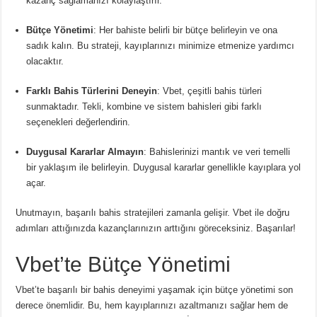
kazanç sağlamanızı kolaylaştırır.
Bütçe Yönetimi
: Her bahiste belirli bir bütçe belirleyin ve ona
sadık kalın. Bu strateji, kayıplarınızı minimize etmenize yardımcı
olacaktır.
Farklı Bahis Türlerini Deneyin
: Vbet, çeşitli bahis türleri
sunmaktadır. Tekli, kombine ve sistem bahisleri gibi farklı
seçenekleri değerlendirin.
Duygusal Kararlar Almayın
: Bahislerinizi mantık ve veri temelli
bir yaklaşım ile belirleyin. Duygusal kararlar genellikle kayıplara yol
açar.
Unutmayın, başarılı bahis stratejileri zamanla gelişir. Vbet ile doğru
adımları attığınızda kazançlarınızın arttığını göreceksiniz. Başarılar!
Vbet’te Bütçe Yönetimi
Vbet’te başarılı bir bahis deneyimi yaşamak için bütçe yönetimi son
derece önemlidir. Bu, hem kayıplarınızı azaltmanızı sağlar hem de