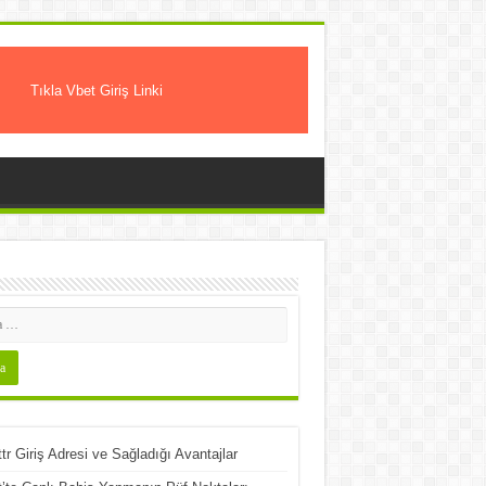
Tıkla Vbet Giriş Linki
tr Giriş Adresi ve Sağladığı Avantajlar