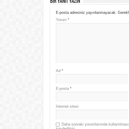
Bir yanıt yazın
E-posta adresiniz yayınlanmayacak.
Gerekl
Yorum
*
Ad
*
E-posta
*
İnternet sitesi
Daha sonraki yorumlarımda kullanılması 
kaydedilsin.