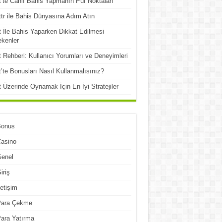
’te Canlı Bahis Yapmanın Püf Noktaları
tr ile Bahis Dünyasına Adım Atın
 İle Bahis Yaparken Dikkat Edilmesi
kenler
 Rehberi: Kullanıcı Yorumları ve Deneyimleri
’te Bonusları Nasıl Kullanmalısınız?
 Üzerinde Oynamak İçin En İyi Stratejiler
Bonus
Casino
Genel
iriş
letişim
Para Çekme
ara Yatırma