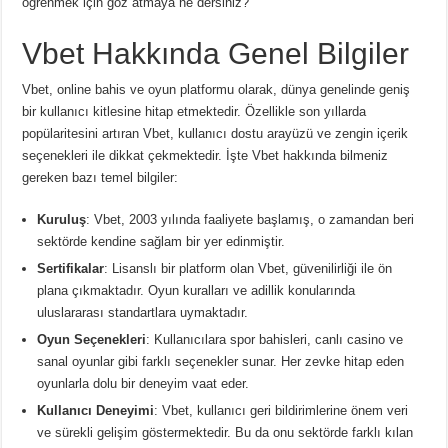
öğrenmek için göz atmaya ne dersiniz?
Vbet Hakkında Genel Bilgiler
Vbet, online bahis ve oyun platformu olarak, dünya genelinde geniş
bir kullanıcı kitlesine hitap etmektedir. Özellikle son yıllarda
popülaritesini artıran Vbet, kullanıcı dostu arayüzü ve zengin içerik
seçenekleri ile dikkat çekmektedir. İşte Vbet hakkında bilmeniz
gereken bazı temel bilgiler:
Kuruluş
: Vbet, 2003 yılında faaliyete başlamış, o zamandan beri
sektörde kendine sağlam bir yer edinmiştir.
Sertifikalar
: Lisanslı bir platform olan Vbet, güvenilirliği ile ön
plana çıkmaktadır. Oyun kuralları ve adillik konularında
uluslararası standartlara uymaktadır.
Oyun Seçenekleri
: Kullanıcılara spor bahisleri, canlı casino ve
sanal oyunlar gibi farklı seçenekler sunar. Her zevke hitap eden
oyunlarla dolu bir deneyim vaat eder.
Kullanıcı Deneyimi
: Vbet, kullanıcı geri bildirimlerine önem veri
ve sürekli gelişim göstermektedir. Bu da onu sektörde farklı kılan