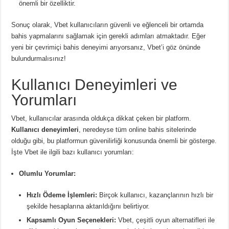
önemli bir özelliktir.
Sonuç olarak, Vbet kullanıcıların güvenli ve eğlenceli bir ortamda
bahis yapmalarını sağlamak için gerekli adımları atmaktadır. Eğer
yeni bir çevrimiçi bahis deneyimi arıyorsanız, Vbet’i göz önünde
bulundurmalısınız!
Kullanıcı Deneyimleri ve
Yorumları
Vbet, kullanıcılar arasında oldukça dikkat çeken bir platform.
Kullanıcı deneyimleri
, neredeyse tüm online bahis sitelerinde
olduğu gibi, bu platformun güvenilirliği konusunda önemli bir gösterge.
İşte Vbet ile ilgili bazı kullanıcı yorumları:
Olumlu Yorumlar:
Hızlı Ödeme İşlemleri:
Birçok kullanıcı, kazançlarının hızlı bir
şekilde hesaplarına aktarıldığını belirtiyor.
Kapsamlı Oyun Seçenekleri:
Vbet, çeşitli oyun alternatifleri ile