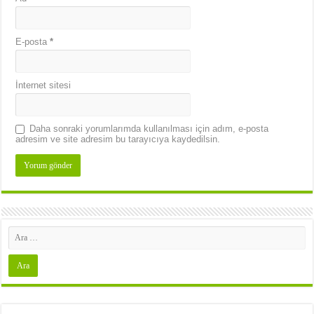
E-posta
*
İnternet sitesi
Daha sonraki yorumlarımda kullanılması için adım, e-posta
adresim ve site adresim bu tarayıcıya kaydedilsin.