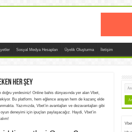
yetler
Sosyal Medya Hesapları
Üyelik Oluşturma
İletişim
eken Her Şey
n doğru yerdesiniz! Online bahis dünyasında yer alan Vbet,
çekiyor. Bu platform, hem eğlence arayan hem de kazanç elde
unmakta. Yazımızda, Vbet’in avantajları ve dezavantajları gibi
 oyun deneyimi için ipuçları paylaşacağız. Haydi, Vbet’in
alım!
Vbet