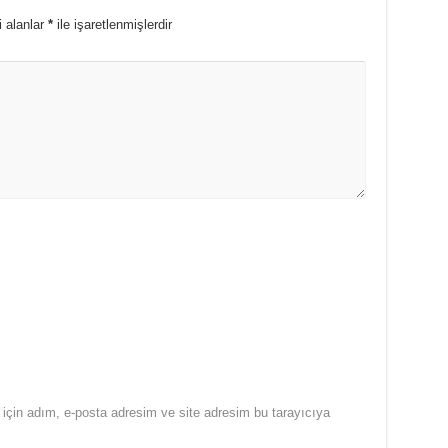
i alanlar
*
ile işaretlenmişlerdir
için adım, e-posta adresim ve site adresim bu tarayıcıya