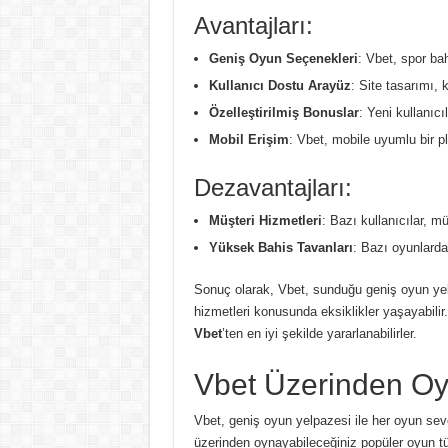
Avantajları:
Geniş Oyun Seçenekleri
: Vbet, spor bah
Kullanıcı Dostu Arayüz
: Site tasarımı, 
Özelleştirilmiş Bonuslar
: Yeni kullanıc
Mobil Erişim
: Vbet, mobile uyumlu bir pl
Dezavantajları:
Müşteri Hizmetleri
: Bazı kullanıcılar, m
Yüksek Bahis Tavanları
: Bazı oyunlarda b
Sonuç olarak, Vbet, sunduğu geniş oyun yelp
hizmetleri konusunda eksiklikler yaşayabilir.
Vbet
’ten en iyi şekilde yararlanabilirler.
Vbet Üzerinden O
Vbet, geniş oyun yelpazesi ile her oyun sev
üzerinden oynayabileceğiniz popüler oyun tür