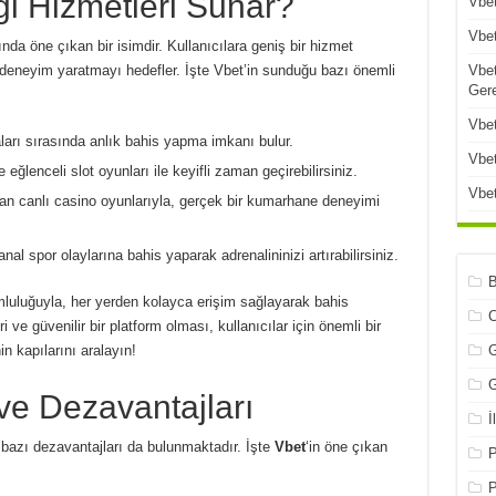
i Hizmetleri Sunar?
Vbet
Vbet
nda öne çıkan bir isimdir. Kullanıcılara geniş bir hizmet
 deneyim yaratmayı hedefler. İşte Vbet’in sunduğu bazı önemli
Vbet
Gere
Vbet
ları sırasında anlık bahis yapma imkanı bulur.
Vbet
 eğlenceli slot oyunları ile keyifli zaman geçirebilirsiniz.
Vbet
an canlı casino oyunlarıyla, gerçek bir kumarhane deneyimi
nal spor olaylarına bahis yaparak adrenalininizi artırabilirsiniz.
mluluğuyla, her yerden kolayca erişim sağlayarak bahis
i ve güvenilir bir platform olması, kullanıcılar için önemli bir
n kapılarını aralayın!
G
 ve Dezavantajları
İ
 bazı dezavantajları da bulunmaktadır. İşte
Vbet
‘in öne çıkan
P