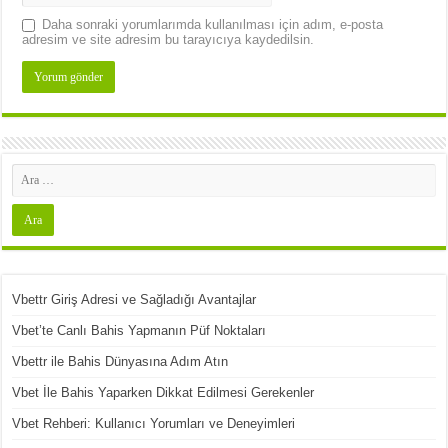
Daha sonraki yorumlarımda kullanılması için adım, e-posta
adresim ve site adresim bu tarayıcıya kaydedilsin.
Vbettr Giriş Adresi ve Sağladığı Avantajlar
Vbet’te Canlı Bahis Yapmanın Püf Noktaları
Vbettr ile Bahis Dünyasına Adım Atın
Vbet İle Bahis Yaparken Dikkat Edilmesi Gerekenler
Vbet Rehberi: Kullanıcı Yorumları ve Deneyimleri