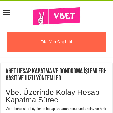
Tıkla Vbet Giriş Linki
Vbet Hesap Kapatma ve Dondurma İşlemleri:
Basit ve Hızlı Yöntemler
Vbet Üzerinde Kolay Hesap
Kapatma Süreci
Vbet, bahis sitesi üyelerine hesap kapatma konusunda kolay ve hızlı