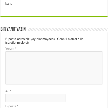
kalır.
Bir yanıt yazın
E-posta adresiniz yayınlanmayacak.
Gerekli alanlar
*
ile
işaretlenmişlerdir
Yorum
*
Ad
*
E-posta
*