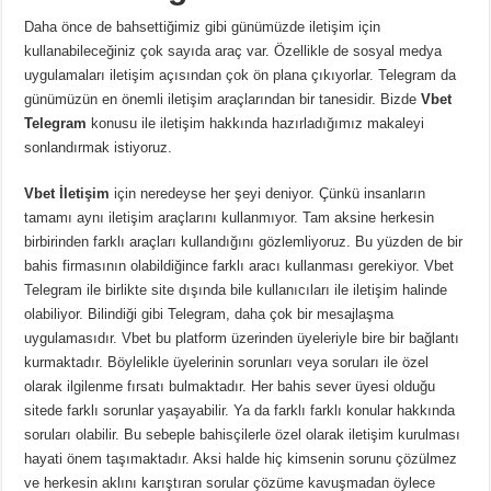
Daha önce de bahsettiğimiz gibi günümüzde iletişim için
kullanabileceğiniz çok sayıda araç var. Özellikle de sosyal medya
uygulamaları iletişim açısından çok ön plana çıkıyorlar. Telegram da
günümüzün en önemli iletişim araçlarından bir tanesidir. Bizde
Vbet
Telegram
konusu ile iletişim hakkında hazırladığımız makaleyi
sonlandırmak istiyoruz.
Vbet İletişim
için neredeyse her şeyi deniyor. Çünkü insanların
tamamı aynı iletişim araçlarını kullanmıyor. Tam aksine herkesin
birbirinden farklı araçları kullandığını gözlemliyoruz. Bu yüzden de bir
bahis firmasının olabildiğince farklı aracı kullanması gerekiyor. Vbet
Telegram ile birlikte site dışında bile kullanıcıları ile iletişim halinde
olabiliyor. Bilindiği gibi Telegram, daha çok bir mesajlaşma
uygulamasıdır. Vbet bu platform üzerinden üyeleriyle bire bir bağlantı
kurmaktadır. Böylelikle üyelerinin sorunları veya soruları ile özel
olarak ilgilenme fırsatı bulmaktadır. Her bahis sever üyesi olduğu
sitede farklı sorunlar yaşayabilir. Ya da farklı farklı konular hakkında
soruları olabilir. Bu sebeple bahisçilerle özel olarak iletişim kurulması
hayati önem taşımaktadır. Aksi halde hiç kimsenin sorunu çözülmez
ve herkesin aklını karıştıran sorular çözüme kavuşmadan öylece