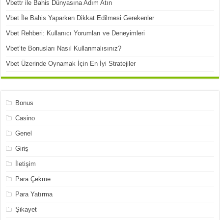
Vbettr ile Bahis Dünyasına Adım Atın
Vbet İle Bahis Yaparken Dikkat Edilmesi Gerekenler
Vbet Rehberi: Kullanıcı Yorumları ve Deneyimleri
Vbet’te Bonusları Nasıl Kullanmalısınız?
Vbet Üzerinde Oynamak İçin En İyi Stratejiler
Bonus
Casino
Genel
Giriş
İletişim
Para Çekme
Para Yatırma
Şikayet