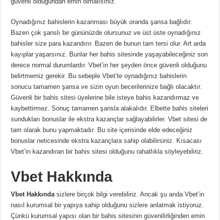
güvenli olduğundan emin olmalısınız.
Oynadığınız bahislerin kazanması büyük oranda şansa bağlıdır.
Bazen çok şanslı bir gününüzde olursunuz ve üst üste oynadığınız
bahisler size para kazandırır. Bazen de bunun tam tersi olur. Art arda
kayıplar yaşarsınız. Bunlar her bahis sitesinde yaşayabileceğiniz son
derece normal durumlardır. Vbet’in her şeyden önce güvenli olduğunu
belirtmemiz gerekir. Bu sebeple Vbet’te oynadığınız bahislerin
sonucu tamamen şansa ve sizin oyun becerilerinize bağlı olacaktır.
Güvenli bir bahis sitesi üyelerine bile isteye bahis kazandırmaz ve
kaybettirmez. Sonuç tamamen şansla alakalıdır. Elbette bahis siteleri
sundukları bonuslar ile ekstra kazançlar sağlayabilirler. Vbet sitesi de
tam olarak bunu yapmaktadır. Bu site içerisinde elde edeceğiniz
bonuslar neticesinde ekstra kazançlara sahip olabilirsiniz. Kısacası
Vbet’in kazandıran bir bahis sitesi olduğunu rahatlıkla söyleyebiliriz.
Vbet Hakkında
Vbet Hakkında
sizlere birçok bilgi verebiliriz. Ancak şu anda Vbet’in
nasıl kurumsal bir yapıya sahip olduğunu sizlere anlatmak istiyoruz.
Çünkü kurumsal yapısı olan bir bahis sitesinin güvenilirliğinden emin