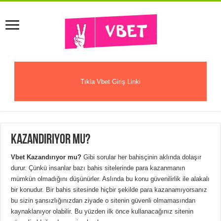
Tıkla Vbet Giriş Linki
Kazandırıyor mu?
Vbet Kazandırıyor mu?
Gibi sorular her bahisçinin aklında dolaşır
durur. Çünkü insanlar bazı bahis sitelerinde para kazanmanın
mümkün olmadığını düşünürler. Aslında bu konu güvenilirlik ile alakalı
bir konudur. Bir bahis sitesinde hiçbir şekilde para kazanamıyorsanız
bu sizin şansızlığınızdan ziyade o sitenin güvenli olmamasından
kaynaklanıyor olabilir. Bu yüzden ilk önce kullanacağınız sitenin