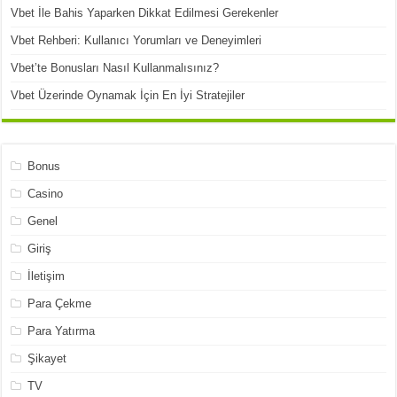
Vbet İle Bahis Yaparken Dikkat Edilmesi Gerekenler
Vbet Rehberi: Kullanıcı Yorumları ve Deneyimleri
Vbet’te Bonusları Nasıl Kullanmalısınız?
Vbet Üzerinde Oynamak İçin En İyi Stratejiler
Bonus
Casino
Genel
Giriş
İletişim
Para Çekme
Para Yatırma
Şikayet
TV