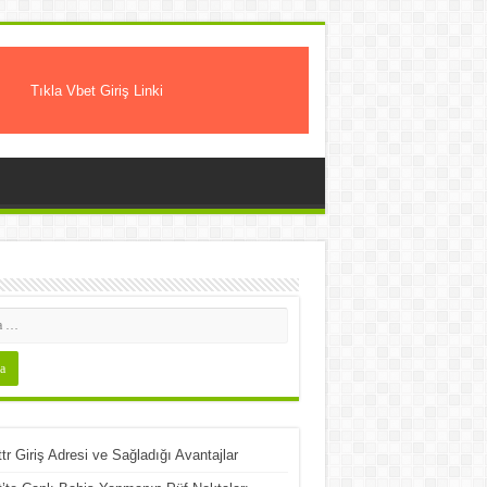
Tıkla Vbet Giriş Linki
tr Giriş Adresi ve Sağladığı Avantajlar