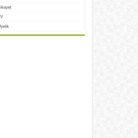
ikayet
TV
yelik