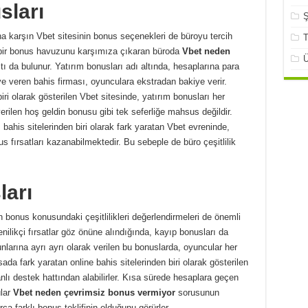
sları
Ş
a karşın Vbet sitesinin bonus seçenekleri de büroyu tercih
li bir bonus havuzunu karşımıza çıkaran büroda
Vbet neden
Ü
ı da bulunur. Yatırım bonusları adı altında, hesaplarına para
 veren bahis firması, oyunculara ekstradan bakiye verir.
ri olarak gösterilen Vbet sitesinde, yatırım bonusları her
verilen hoş geldin bonusu gibi tek seferliğe mahsus değildir.
bahis sitelerinden biri olarak fark yaratan Vbet evreninde,
us fırsatları kazanabilmektedir. Bu sebeple de büro çeşitlilik
ları
 bonus konusundaki çeşitlilikleri değerlendirmeleri de önemli
enilikçi fırsatlar göz önüne alındığında, kayıp bonusları da
nlarına ayrı ayrı olarak verilen bu bonuslarda, oyuncular her
ada fark yaratan online bahis sitelerinden biri olarak gösterilen
lı destek hattından alabilirler. Kısa sürede hesaplara geçen
ular
Vbet neden çevrimsiz bonus vermiyor
sorusunun
ca farklı bonus teklifinin olduğunu görürler.