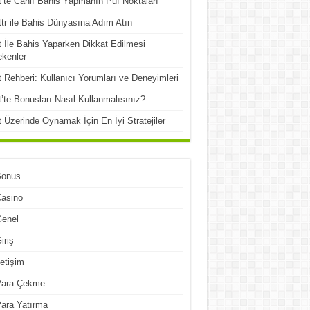
’te Canlı Bahis Yapmanın Püf Noktaları
tr ile Bahis Dünyasına Adım Atın
 İle Bahis Yaparken Dikkat Edilmesi
kenler
 Rehberi: Kullanıcı Yorumları ve Deneyimleri
’te Bonusları Nasıl Kullanmalısınız?
 Üzerinde Oynamak İçin En İyi Stratejiler
Bonus
Casino
Genel
iriş
letişim
Para Çekme
ara Yatırma