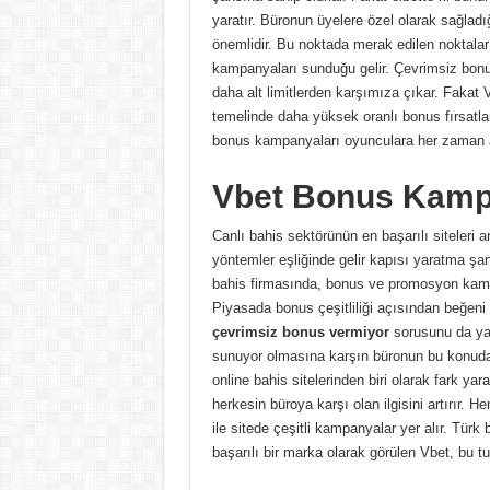
yaratır. Büronun üyelere özel olarak sağla
önemlidir. Bu noktada merak edilen noktalar
kampanyaları sunduğu gelir. Çevrimsiz bonusla
daha alt limitlerden karşımıza çıkar. Fakat Vb
temelinde daha yüksek oranlı bonus fırsatlar
bonus kampanyaları oyunculara her zaman a
Vbet Bonus Kamp
Canlı bahis sektörünün en başarılı siteleri 
yöntemler eşliğinde gelir kapısı yaratma şa
bahis firmasında, bonus ve promosyon kampa
Piyasada bonus çeşitliliği açısından beğeni 
çevrimsiz bonus vermiyor
sorusunu da ya
sunuyor olmasına karşın büronun bu konudaki
online bahis sitelerinden biri olarak fark ya
herkesin büroya karşı olan ilgisini artırır. 
ile sitede çeşitli kampanyalar yer alır. Tü
başarılı bir marka olarak görülen Vbet, bu tu