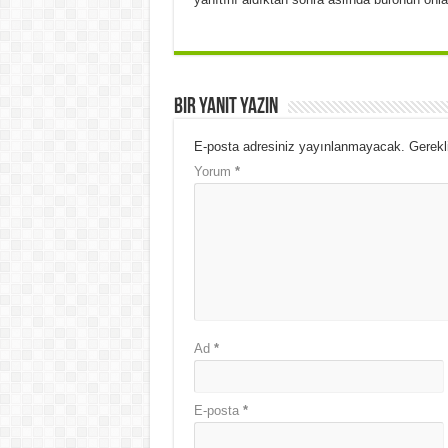
Bir yanıt yazın
E-posta adresiniz yayınlanmayacak.
Gerekl
Yorum
*
Ad
*
E-posta
*