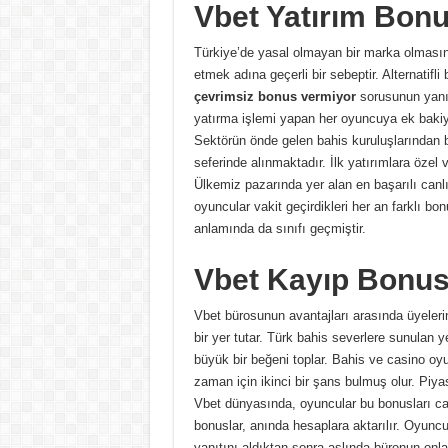
Vbet Yatırım Bonu
Türkiye’de yasal olmayan bir marka olmasın
etmek adına geçerli bir sebeptir. Alternatif
çevrimsiz bonus vermiyor
sorusunun yanıt
yatırma işlemi yapan her oyuncuya ek bakiye
Sektörün önde gelen bahis kuruluşlarından bi
seferinde alınmaktadır. İlk yatırımlara özel 
Ülkemiz pazarında yer alan en başarılı canlı 
oyuncular vakit geçirdikleri her an farklı bon
anlamında da sınıfı geçmiştir.
Vbet Kayıp Bonus
Vbet bürosunun avantajları arasında üyelerin
bir yer tutar. Türk bahis severlere sunulan y
büyük bir beğeni toplar. Bahis ve casino oyu
zaman için ikinci bir şans bulmuş olur. Piyas
Vbet dünyasında, oyuncular bu bonusları can
bonuslar, anında hesaplara aktarılır. Oyunc
yanıtını aldıktan sonra aslında büronun onlar