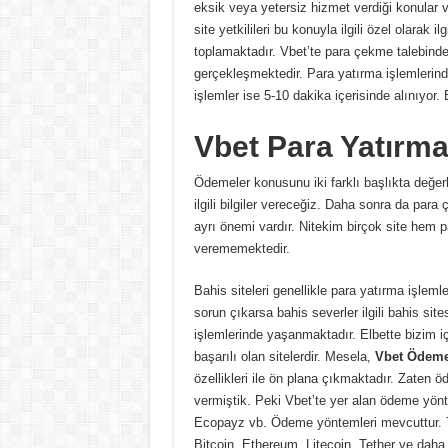
eksik veya yetersiz hizmet verdiği konular v
site yetkilileri bu konuyla ilgili özel olarak 
toplamaktadır. Vbet’te para çekme talebinde
gerçekleşmektedir. Para yatırma işlemlerin
işlemler ise 5-10 dakika içerisinde alınıyor
Vbet Para Yatırm
Ödemeler konusunu iki farklı başlıkta değe
ilgili bilgiler vereceğiz. Daha sonra da pa
ayrı önemi vardır. Nitekim birçok site he
verememektedir.
Bahis siteleri genellikle para yatırma işlem
sorun çıkarsa bahis severler ilgili bahis si
işlemlerinde yaşanmaktadır. Elbette bizim i
başarılı olan sitelerdir. Mesela,
Vbet Ödeme
özellikleri ile ön plana çıkmaktadır. Zaten ö
vermiştik. Peki Vbet’te yer alan ödeme yönt
Ecopayz vb. Ödeme yöntemleri mevcuttur. Ta
Bitcoin, Ethereum, Litecoin, Tether ve daha 