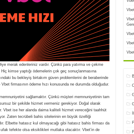
Vbet
Vbet
Vbet
Gere
Vbet
Vbet
Vbet
iye merak edenleriniz vardır. Çünkü para yatırma ve çekme
dir. Hiç kimse yaptığı ödemelerin çok geç sonuçlanmasına
daki bu bekleyiş birtakım güven problemlerini de beraberinde
ise Vbet firmasının ödeme hızı konusunda ne durumda olduğudur.
ri memnuniyetini sağlamaktır. Çünkü müşteri memnuniyetinin tam
ursuz bir şekilde hizmet vermeniz gerekiyor. Doğal olarak
G
 Vbet ise her alanda daima kaliteli hizmet vereceğini taahhüt
İ
or. Zaten tecrübeli bahis sitelerinin en büyük özelliği
ır. Elbette hatasız kul olmayacağı gibi hatasız bahis firması da
 ufak tefekte olsa eksiklikleri mutlaka olacaktır. Vbet’in de
P