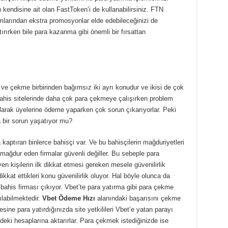
 kendisine ait olan FastToken’i de kullanabilirsiniz. FTN
mlarından ekstra promosyonlar elde edebileceğinizi de
ırken bile para kazanma gibi önemli bir fırsattan
 ve çekme birbirinden bağımsız iki ayrı konudur ve ikisi de çok
 bahis sitelerinde daha çok para çekmeye çalışırken problem
olarak üyelerine ödeme yaparken çok sorun çıkarıyorlar. Peki
 bir sorun yaşatıyor mu?
a kaptıran binlerce bahisçi var. Ve bu bahisçilerin mağduriyetleri
 mağdur eden firmalar güvenli değiller. Bu sebeple para
kişilerin ilk dikkat etmesi gereken mesele güvenilirlik
kkat ettikleri konu güvenilirlik oluyor. Hal böyle olunca da
ahis firması çıkıyor. Vbet’te para yatırma gibi para çekme
pılabilmektedir.
Vbet Ödeme Hızı
alanındaki başarısını çekme
esine para yatırdığınızda site yetkilileri Vbet’e yatan parayı
tedeki hesaplarına aktarırlar. Para çekmek istediğinizde ise