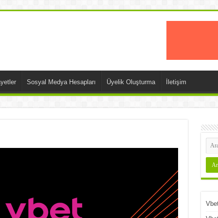
yetler
Sosyal Medya Hesapları
Üyelik Oluşturma
İletişim
Vbet