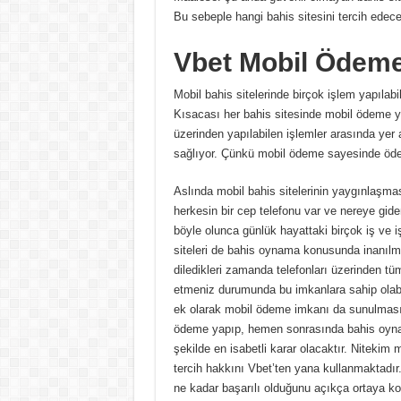
Bu sebeple hangi bahis sitesini tercih edece
Vbet Mobil Ödem
Mobil bahis sitelerinde birçok işlem yapılabi
Kısacası her bahis sitesinde mobil ödeme
üzerinden yapılabilen işlemler arasında yer 
sağlıyor. Çünkü mobil ödeme sayesinde öde
Aslında mobil bahis sitelerinin yaygınlaşma
herkesin bir cep telefonu var ve nereye gid
böyle olunca günlük hayattaki birçok iş ve i
siteleri de bahis oynama konusunda inanılmaz
diledikleri zamanda telefonları üzerinden tüm 
etmeniz durumunda bu imkanlara sahip olab
ek olarak mobil ödeme imkanı da sunulması ek
ödeme yapıp, hemen sonrasında bahis oynamak
şekilde en isabetli karar olacaktır. Niteki
tercih hakkını Vbet’ten yana kullanmaktadı
ne kadar başarılı olduğunu açıkça ortaya k