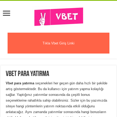
Tıkla Vbet Giriş Linki
Vbet Para Yatırma
Vbet para yatırma
seçenekleri her geçen gün daha hızlı bir şekilde
artış göstermektedir. Bu da kullanıcı için yatırım yapma kolaylığı
sağlar. Yaptığınız yatırımlar sonrasında da çeşitli bonus
seçeneklerine rahatlıkla sahip olabilirsiniz. Sizler için bu yazımızda
siteye hangi yöntemlerin yatırım noktasında etkili olduğunu
anlatacağız. Aynı zamanda yatırımlar sonrasında hangi bonusların