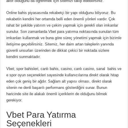
aktif olduğunu da öğrenmek için sitemizi takip edebilirsiniz.
Online bahis piyasasında rekabetçi bir yapı olduğunu biliyoruz. Bu
rekabetin kendini her ortamda belli eden önemli yönleri vardır. Çok
rahat bir şekilde yatırım ve çekim yapmak için gerekli olan imkanlar
sunulur. Son zamanlarda Vbet para yatırma noktasında sunulan tüm
imkanları kullanmak ve buna göre süreç yönetimi yapmak için bizimle
iletişime geçebilirsiniz. Sitemiz, her daim artan taleplerin yanında
güvenli unsurları üzerinden de dikkat çekici bir noktada sizlere
kendini sunmaktadır.
Vbet; spor bahisleri, canlı bahis, casino, canlı casino, sanal bahis ve
e spor oyun seçenekleri sayesinde kullanıcılarına direkt olarak hitap
eden çok geniş bir ağdır. Sağlam alt yapısı olması, direkt olarak
sitenin ne denli başarılı performans gösterdiğini sunar. Bunun
haricinde site ile alakalı önemli içeriklerin de olduğunu bilmek
gerekiyor.
Vbet Para Yatırma
Seçenekleri