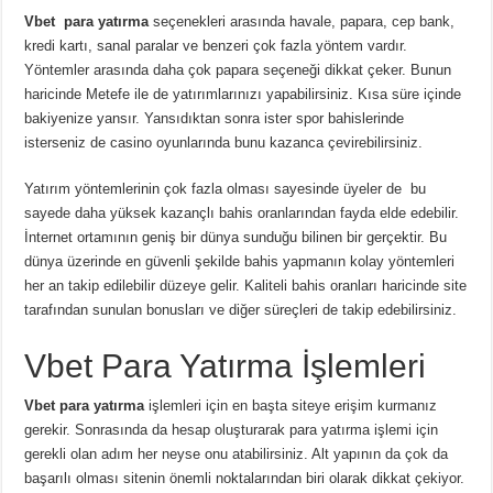
Vbet para yatırma
seçenekleri arasında havale, papara, cep bank,
kredi kartı, sanal paralar ve benzeri çok fazla yöntem vardır.
Yöntemler arasında daha çok papara seçeneği dikkat çeker. Bunun
haricinde Metefe ile de yatırımlarınızı yapabilirsiniz. Kısa süre içinde
bakiyenize yansır. Yansıdıktan sonra ister spor bahislerinde
isterseniz de casino oyunlarında bunu kazanca çevirebilirsiniz.
Yatırım yöntemlerinin çok fazla olması sayesinde üyeler de bu
sayede daha yüksek kazançlı bahis oranlarından fayda elde edebilir.
İnternet ortamının geniş bir dünya sunduğu bilinen bir gerçektir. Bu
dünya üzerinde en güvenli şekilde bahis yapmanın kolay yöntemleri
her an takip edilebilir düzeye gelir. Kaliteli bahis oranları haricinde site
tarafından sunulan bonusları ve diğer süreçleri de takip edebilirsiniz.
Vbet Para Yatırma İşlemleri
Vbet para yatırma
işlemleri için en başta siteye erişim kurmanız
gerekir. Sonrasında da hesap oluşturarak para yatırma işlemi için
gerekli olan adım her neyse onu atabilirsiniz. Alt yapının da çok da
başarılı olması sitenin önemli noktalarından biri olarak dikkat çekiyor.