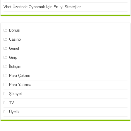
Vbet Üzerinde Oynamak İçin En İyi Stratejiler
Bonus
Casino
Genel
Giriş
İletişim
Para Çekme
Para Yatırma
Şikayet
TV
Üyelik