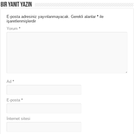
Bir yanıt yazın
E-posta adresiniz yayınlanmayacak.
Gerekli alanlar
*
ile
işaretlenmişlerdir
Yorum
*
Ad
*
E-posta
*
İnternet sitesi