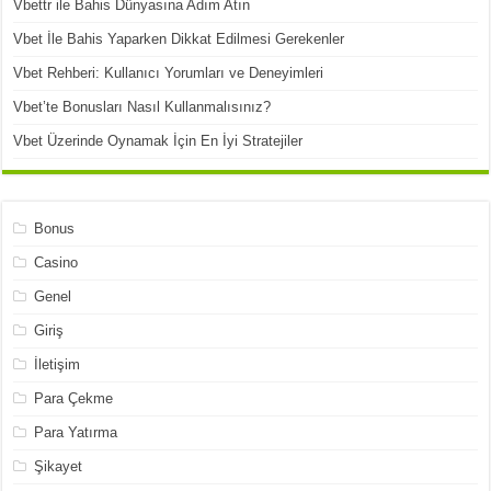
Vbettr ile Bahis Dünyasına Adım Atın
Vbet İle Bahis Yaparken Dikkat Edilmesi Gerekenler
Vbet Rehberi: Kullanıcı Yorumları ve Deneyimleri
Vbet’te Bonusları Nasıl Kullanmalısınız?
Vbet Üzerinde Oynamak İçin En İyi Stratejiler
Bonus
Casino
Genel
Giriş
İletişim
Para Çekme
Para Yatırma
Şikayet