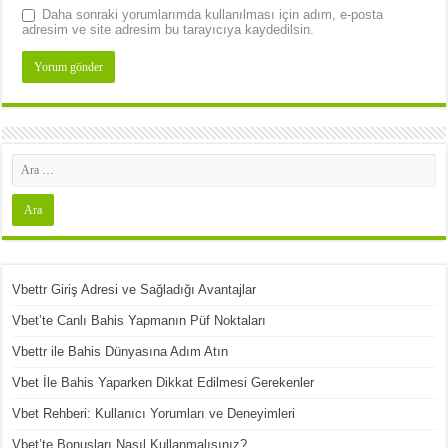
Daha sonraki yorumlarımda kullanılması için adım, e-posta
adresim ve site adresim bu tarayıcıya kaydedilsin.
Vbettr Giriş Adresi ve Sağladığı Avantajlar
Vbet’te Canlı Bahis Yapmanın Püf Noktaları
Vbettr ile Bahis Dünyasına Adım Atın
Vbet İle Bahis Yaparken Dikkat Edilmesi Gerekenler
Vbet Rehberi: Kullanıcı Yorumları ve Deneyimleri
Vbet’te Bonusları Nasıl Kullanmalısınız?