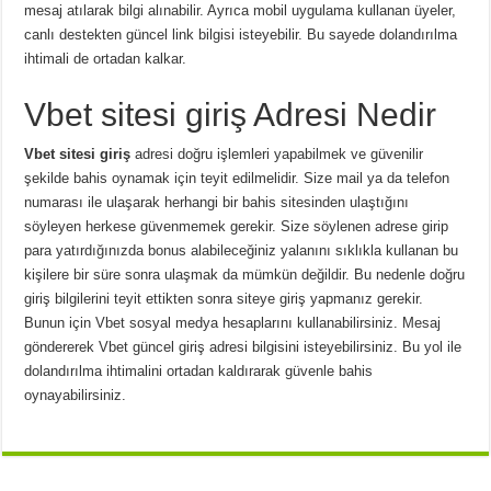
mesaj atılarak bilgi alınabilir. Ayrıca mobil uygulama kullanan üyeler,
canlı destekten güncel link bilgisi isteyebilir. Bu sayede dolandırılma
ihtimali de ortadan kalkar.
Vbet sitesi giriş Adresi Nedir
Vbet sitesi giriş
adresi doğru işlemleri yapabilmek ve güvenilir
şekilde bahis oynamak için teyit edilmelidir. Size mail ya da telefon
numarası ile ulaşarak herhangi bir bahis sitesinden ulaştığını
söyleyen herkese güvenmemek gerekir. Size söylenen adrese girip
para yatırdığınızda bonus alabileceğiniz yalanını sıklıkla kullanan bu
kişilere bir süre sonra ulaşmak da mümkün değildir. Bu nedenle doğru
giriş bilgilerini teyit ettikten sonra siteye giriş yapmanız gerekir.
Bunun için Vbet sosyal medya hesaplarını kullanabilirsiniz. Mesaj
göndererek Vbet güncel giriş adresi bilgisini isteyebilirsiniz. Bu yol ile
dolandırılma ihtimalini ortadan kaldırarak güvenle bahis
oynayabilirsiniz.