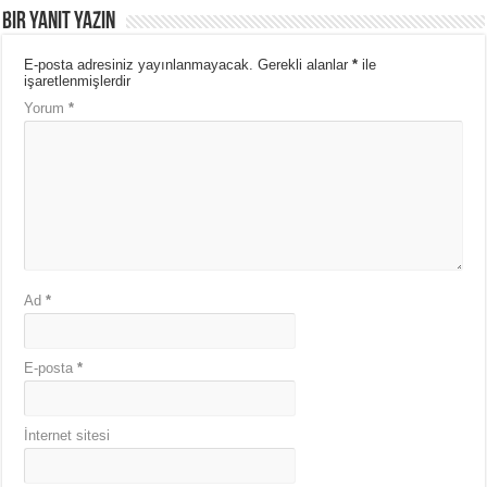
Bir yanıt yazın
E-posta adresiniz yayınlanmayacak.
Gerekli alanlar
*
ile
işaretlenmişlerdir
Yorum
*
Ad
*
E-posta
*
İnternet sitesi