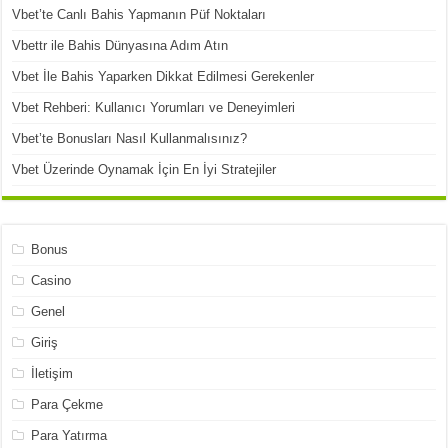
Vbet’te Canlı Bahis Yapmanın Püf Noktaları
Vbettr ile Bahis Dünyasına Adım Atın
Vbet İle Bahis Yaparken Dikkat Edilmesi Gerekenler
Vbet Rehberi: Kullanıcı Yorumları ve Deneyimleri
Vbet’te Bonusları Nasıl Kullanmalısınız?
Vbet Üzerinde Oynamak İçin En İyi Stratejiler
Bonus
Casino
Genel
Giriş
İletişim
Para Çekme
Para Yatırma