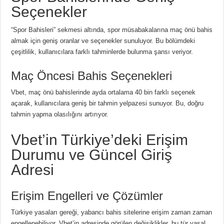
Seçenekler
“Spor Bahisleri” sekmesi altında, spor müsabakalarına maç önü bahis
almak için geniş oranlar ve seçenekler sunuluyor. Bu bölümdeki
çeşitlilik, kullanıcılara farklı tahminlerde bulunma şansı veriyor.
Maç Öncesi Bahis Seçenekleri
Vbet, maç önü bahislerinde ayda ortalama 40 bin farklı seçenek
açarak, kullanıcılara geniş bir tahmin yelpazesi sunuyor. Bu, doğru
tahmin yapma olasılığını artırıyor.
Vbet’in Türkiye’deki Erişim
Durumu ve Güncel Giriş
Adresi
Erişim Engelleri ve Çözümler
Türkiye yasaları gereği, yabancı bahis sitelerine erişim zaman zaman
engellenebiliyor. Vbet’in adresinde görülen değişiklikler, bu tür yasal