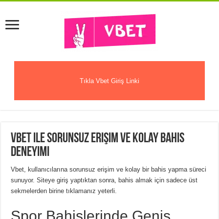
Tıkla Vbet Giriş Linki
Vbet ile Sorunsuz Erişim ve Kolay Bahis
Deneyimi
Vbet, kullanıcılarına sorunsuz erişim ve kolay bir bahis yapma süreci
sunuyor. Siteye giriş yaptıktan sonra, bahis almak için sadece üst
sekmelerden birine tıklamanız yeterli.
Spor Bahislerinde Geniş