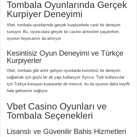
Tombala Oyunlarında Gerçek
Kurpiyer Deneyimi
Vbet, tombala oyunlarında gerçek kurpiyerlerle canlı bir deneyim
sunuyor. Bu, oyunculara gerçek bir casino atmosferi yaşatırken,
oyunun heyecanını da artırıyor.
Kesintisiz Oyun Deneyimi ve Türkçe
Kurpiyerler
Vbet, tombala gibi anlık gelişen oyunlarda kesintisiz bir deneyim
sağlamak için güçlü bir alt yapı kullanıyor. Ayrıca, Türk kullanıcılar
için Türkçe konuşan kurpiyerler de mevcut, bu da oyunun daha keyifli
hale gelmesini sağlıyor.
Vbet Casino Oyunları ve
Tombala Seçenekleri
Lisanslı ve Güvenilir Bahis Hizmetleri