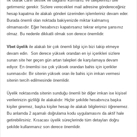
İlk olarak canlı destek ile bağlantı kurmanız ve taleplerinizi dile
getirmeniz gerekir. Sizlere verecekleri mail adresine göndereceğiniz
hesap kapatma ile alakalı gönderi üzerinden işlemleriniz devam eder.
Burada önemli olan noktada bakiyenizde miktar kalmamış
olmamasıdır. Eğer hesabınızı kapatırsanız tekrar erişme şansınız
olmaz. Bu nedenle dikkatli olmak son derece önemlidir.
Vbet üyelik
ile alakalı bir çok önemli bilgi için bizi takip etmeye
devam edin. Son derece yüksek orandan en iyi içerikleri sizlere
sunan site her geçen gün artan talepleri de karşılamaya devam
ediyor. En önemlisi ise çok yüksek orandan bahis için içerikler
sunmasıdır. Bir sitenin yüksek oran ile bahis için imkan vermesi
sitenin tercih edilmesinde önemlidir.
Üyelik noktasında sitenin sunduğu önemli bir diğer imkan ise kişisel
verilerinizin gizliliği ile alakalıdır. Hiçbir şekilde hesabınıza başka
kişiler giremez, başka kişiler hesap ile alakalı bilgilerinizi öğrenemez.
Bu anlamda 2 aşamalı doğrulama kodu uygulamasını da aktif hale
getirebilirsiniz. Kısacası üyelik süreçlerinde tüm detayları doğru
şekilde kullanmanız son derece önemlidir.