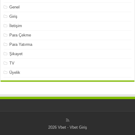
Genel
Giriş
İletişim
Para Çekme
Para Yatırma
Şikayet
TV
Üyelik
2026 Vbet - Vbet Giriş