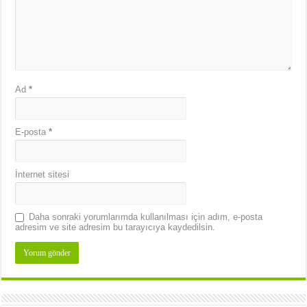
Ad
*
E-posta
*
İnternet sitesi
Daha sonraki yorumlarımda kullanılması için adım, e-posta
adresim ve site adresim bu tarayıcıya kaydedilsin.