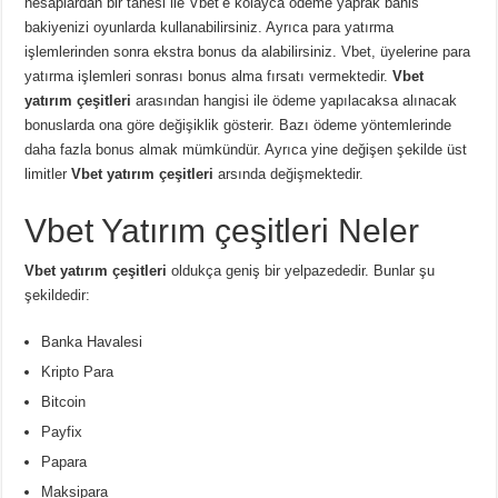
hesaplardan bir tanesi ile Vbet’e kolayca ödeme yaprak bahis
bakiyenizi oyunlarda kullanabilirsiniz. Ayrıca para yatırma
işlemlerinden sonra ekstra bonus da alabilirsiniz. Vbet, üyelerine para
yatırma işlemleri sonrası bonus alma fırsatı vermektedir.
Vbet
yatırım çeşitleri
arasından hangisi ile ödeme yapılacaksa alınacak
bonuslarda ona göre değişiklik gösterir. Bazı ödeme yöntemlerinde
daha fazla bonus almak mümkündür. Ayrıca yine değişen şekilde üst
limitler
Vbet yatırım çeşitleri
arsında değişmektedir.
Vbet Yatırım çeşitleri Neler
Vbet yatırım çeşitleri
oldukça geniş bir yelpazededir. Bunlar şu
şekildedir:
Banka Havalesi
Kripto Para
Bitcoin
Payfix
Papara
Maksipara