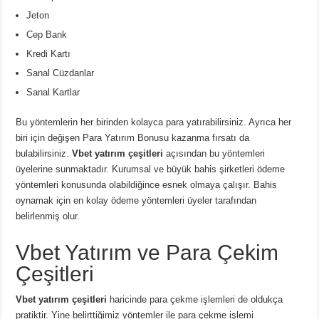
Jeton
Cep Bank
Kredi Kartı
Sanal Cüzdanlar
Sanal Kartlar
Bu yöntemlerin her birinden kolayca para yatırabilirsiniz. Ayrıca her
biri için değişen Para Yatırım Bonusu kazanma fırsatı da
bulabilirsiniz.
Vbet yatırım çeşitleri
açısından bu yöntemleri
üyelerine sunmaktadır. Kurumsal ve büyük bahis şirketleri ödeme
yöntemleri konusunda olabildiğince esnek olmaya çalışır. Bahis
oynamak için en kolay ödeme yöntemleri üyeler tarafından
belirlenmiş olur.
Vbet Yatırım ve Para Çekim
Çeşitleri
Vbet yatırım çeşitleri
haricinde para çekme işlemleri de oldukça
pratiktir. Yine belirttiğimiz yöntemler ile para çekme işlemi