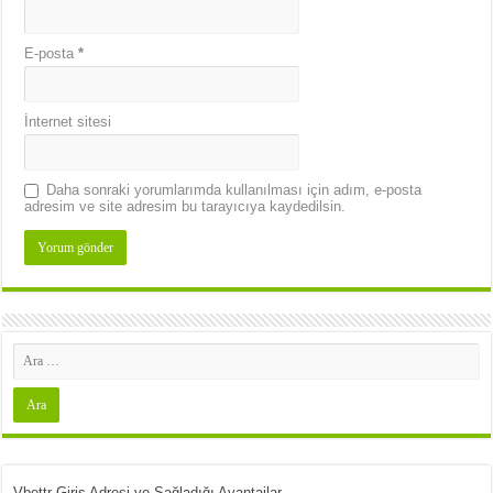
E-posta
*
İnternet sitesi
Daha sonraki yorumlarımda kullanılması için adım, e-posta
adresim ve site adresim bu tarayıcıya kaydedilsin.
Vbettr Giriş Adresi ve Sağladığı Avantajlar