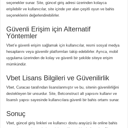
seçenekler sunar. Site, güncel giriş adresi üzerinden kolayca
erişilebilir ve kullanıcılar, site içinde yer alan çeşitli oyun ve bahis
seçeneklerini değerlendirebilirler.
Güvenli Erişim için Alternatif
Yöntemler
Vbet’e güvenli erişim sağlamak için kullanıcılar, resmi sosyal medya
hesaplarını veya güvenilir platformları takip edebilirler. Ayrıca, mobil
uygulama üzerinden de kolay ve güvenli bir şekilde siteye erişim
mümkündür.
Vbet Lisans Bilgileri ve Güvenilirlik
Vbet, Curacao tarafından lisanslanmıştır ve bu, sitenin güvenilirliğini
destekleyen bir unsurdur. Site, Betconstruct alt yapısını kullanır ve
lisanslı yapısı sayesinde kullanıcılara güvenli bir bahis ortamı sunar.
Sonuç
Vbet, güncel giriş linkleri ve kullanıcı dostu arayüzü ile online bahis