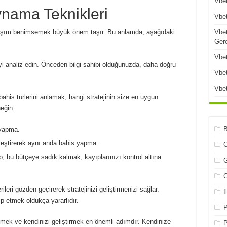
Vbet
ynama Teknikleri
Vbet
yaklaşım benimsemek büyük önem taşır. Bu anlamda, aşağıdaki
Vbet
Gere
Vbet
yi analiz edin. Önceden bilgi sahibi olduğunuzda, daha doğru
Vbet
Vbet
 bahis türlerini anlamak, hangi stratejinin size en uygun
eğin:
 yapma.
rleştirerek aynı anda bahis yapma.
yip, bu bütçeye sadık kalmak, kayıplarınızı kontrol altına
G
eri gözden geçirerek stratejinizi geliştirmenizi sağlar.
İ
ip etmek oldukça yararlıdır.
nmek ve kendinizi geliştirmek en önemli adımdır. Kendinize
P