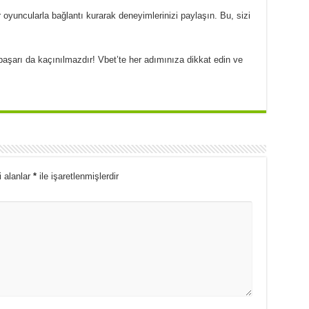
 oyuncularla bağlantı kurarak deneyimlerinizi paylaşın. Bu, sizi
şarı da kaçınılmazdır! Vbet’te her adımınıza dikkat edin ve
i alanlar
*
ile işaretlenmişlerdir