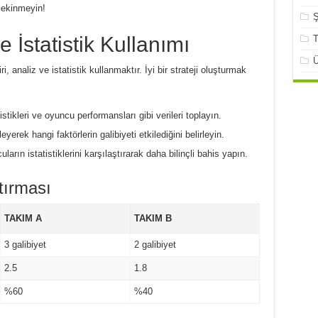
çekinmeyin!
Ş
e İstatistik Kullanımı
Ü
, analiz ve istatistik kullanmaktır. İyi bir strateji oluşturmak
stikleri ve oyuncu performansları gibi verileri toplayın.
eleyerek hangi faktörlerin galibiyeti etkilediğini belirleyin.
ların istatistiklerini karşılaştırarak daha bilinçli bahis yapın.
ştırması
TAKIM A
TAKIM B
3 galibiyet
2 galibiyet
2.5
1.8
%60
%40