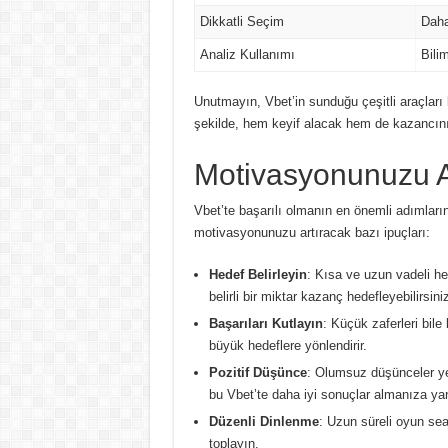
Dikkatli Seçim
Daha
Analiz Kullanımı
Bili
Unutmayın, Vbet’in sunduğu çeşitli araçları k
şekilde, hem keyif alacak hem de kazancınız
Motivasyonunuzu Ar
Vbet’te başarılı olmanın en önemli adımları
motivasyonunuzu artıracak bazı ipuçları:
Hedef Belirleyin
: Kısa ve uzun vadeli h
belirli bir miktar kazanç hedefleyebilirsini
Başarıları Kutlayın
: Küçük zaferleri bil
büyük hedeflere yönlendirir.
Pozitif Düşünce
: Olumsuz düşünceler yer
bu Vbet’te daha iyi sonuçlar almanıza yar
Düzenli Dinlenme
: Uzun süreli oyun sean
toplayın.