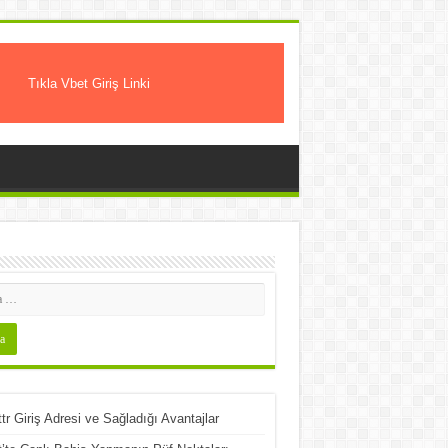
Tıkla Vbet Giriş Linki
tr Giriş Adresi ve Sağladığı Avantajlar