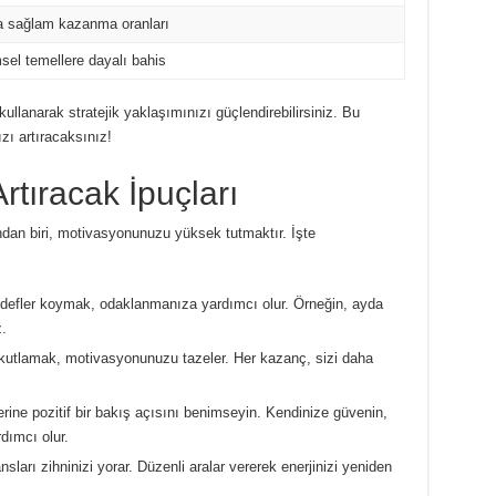
 sağlam kazanma oranları
msel temellere dayalı bahis
ullanarak stratejik yaklaşımınızı güçlendirebilirsiniz. Bu
ı artıracaksınız!
tıracak İpuçları
ndan biri, motivasyonunuzu yüksek tutmaktır. İşte
edefler koymak, odaklanmanıza yardımcı olur. Örneğin, ayda
z.
e kutlamak, motivasyonunuzu tazeler. Her kazanç, sizi daha
ine pozitif bir bakış açısını benimseyin. Kendinize güvenin,
dımcı olur.
sları zihninizi yorar. Düzenli aralar vererek enerjinizi yeniden