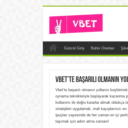
Güncel Giriş
Bahis Oranları
Şika
Vbet’te Başarılı Olmanın Yo
Vbet’te başarılı olmanın yollarını keşfetmek,
oynama teknikleriyle başlayarak kazanma pota
kullanımı ile doğru kararlar almak oldukça ön
stratejileri uygulamak, mali kayıplarınızı e
ipuçları sayesinde de her zaman en iyi perfo
taşımak için adım atma zamanı!