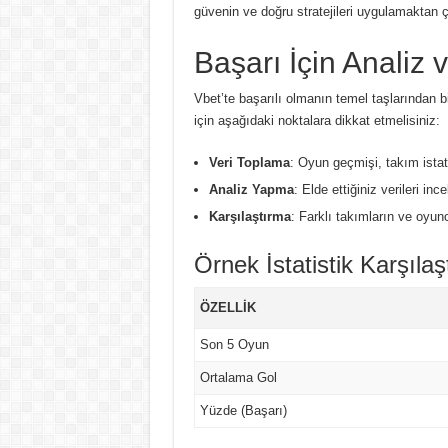
güvenin ve doğru stratejileri uygulamaktan 
Başarı İçin Analiz v
Vbet’te başarılı olmanın temel taşlarından biri
için aşağıdaki noktalara dikkat etmelisiniz:
Veri Toplama
: Oyun geçmişi, takım istati
Analiz Yapma
: Elde ettiğiniz verileri inc
Karşılaştırma
: Farklı takımların ve oyuncu
Örnek İstatistik Karşıla
ÖZELLIK
Son 5 Oyun
Ortalama Gol
Yüzde (Başarı)