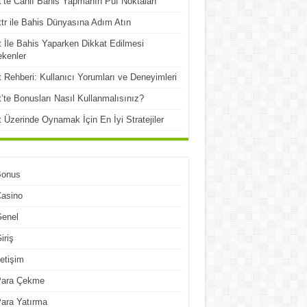
’te Canlı Bahis Yapmanın Püf Noktaları
tr ile Bahis Dünyasına Adım Atın
 İle Bahis Yaparken Dikkat Edilmesi
kenler
 Rehberi: Kullanıcı Yorumları ve Deneyimleri
’te Bonusları Nasıl Kullanmalısınız?
 Üzerinde Oynamak İçin En İyi Stratejiler
Bonus
Casino
Genel
iriş
letişim
Para Çekme
ara Yatırma