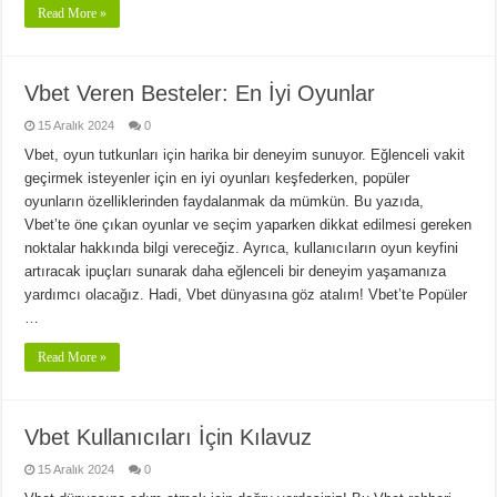
Read More »
Vbet Veren Besteler: En İyi Oyunlar
15 Aralık 2024
0
Vbet, oyun tutkunları için harika bir deneyim sunuyor. Eğlenceli vakit
geçirmek isteyenler için en iyi oyunları keşfederken, popüler
oyunların özelliklerinden faydalanmak da mümkün. Bu yazıda,
Vbet’te öne çıkan oyunlar ve seçim yaparken dikkat edilmesi gereken
noktalar hakkında bilgi vereceğiz. Ayrıca, kullanıcıların oyun keyfini
artıracak ipuçları sunarak daha eğlenceli bir deneyim yaşamanıza
yardımcı olacağız. Hadi, Vbet dünyasına göz atalım! Vbet’te Popüler
…
Read More »
Vbet Kullanıcıları İçin Kılavuz
15 Aralık 2024
0