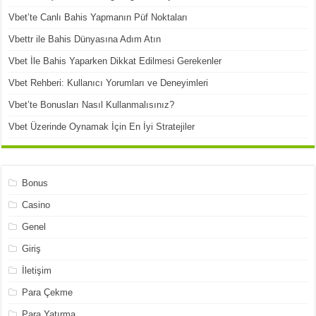
Vbet’te Canlı Bahis Yapmanın Püf Noktaları
Vbettr ile Bahis Dünyasına Adım Atın
Vbet İle Bahis Yaparken Dikkat Edilmesi Gerekenler
Vbet Rehberi: Kullanıcı Yorumları ve Deneyimleri
Vbet’te Bonusları Nasıl Kullanmalısınız?
Vbet Üzerinde Oynamak İçin En İyi Stratejiler
Bonus
Casino
Genel
Giriş
İletişim
Para Çekme
Para Yatırma