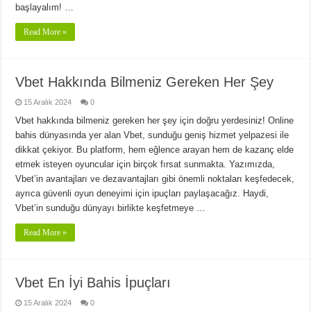
başlayalım! …
Read More »
Vbet Hakkında Bilmeniz Gereken Her Şey
15 Aralık 2024
0
Vbet hakkında bilmeniz gereken her şey için doğru yerdesiniz! Online
bahis dünyasında yer alan Vbet, sunduğu geniş hizmet yelpazesi ile
dikkat çekiyor. Bu platform, hem eğlence arayan hem de kazanç elde
etmek isteyen oyuncular için birçok fırsat sunmakta. Yazımızda,
Vbet’in avantajları ve dezavantajları gibi önemli noktaları keşfedecek,
ayrıca güvenli oyun deneyimi için ipuçları paylaşacağız. Haydi,
Vbet’in sunduğu dünyayı birlikte keşfetmeye …
Read More »
Vbet En İyi Bahis İpuçları
15 Aralık 2024
0