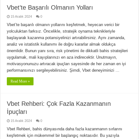
Vbet’te Başarılı Olmanın Yolları
15 Aralık 2024
0
Vbet’te başarılı olmanın yollarını keşfetmek, heyecan verici bir
yolculuktan farksız. Öncelikle, stratejik oynama teknikleriyle
başlayarak kazanma potansiyelinizi artırabilirsiniz. Aynı zamanda,
analiz ve istatistik kullanımı ile doğru kararlar almak oldukça
önemlidir. Bunun yanı sıra, risk yönetimi ile dikkatli bahis stratejileri
uygulamak, mali kayıplarınızı en aza indirecektir. Unutmayın,
motivasyonunuzu artıracak ipuçları sayesinde de her zaman en iyi
performansınızı sergileyebilirsiniz. Şimdi, Vbet deneyiminizi …
Read More »
Vbet Rehberi: Çok Fazla Kazanmanın
İpuçları
15 Aralık 2024
0
Vbet Rehberi, bahis dünyasında daha fazla kazanmanın sırlarını
keşfetmek için mükemmel bir başlangıç noktasıdır. Bu yazıyla